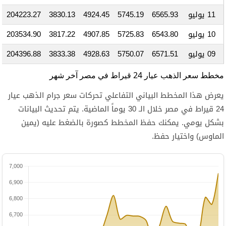
11 يوليو
6565.93
5745.19
4924.45
3830.13
204223.27
10 يوليو
6543.80
5725.83
4907.85
3817.22
203534.90
09 يوليو
6571.51
5750.07
4928.63
3833.38
204396.88
مخطط سعر الذهب عيار 24 قيراط في مصر آخر شهر
يعرض هذا المخطط البياني التفاعلي تحركات سعر جرام الذهب عيار
24 قيراط في مصر خلال الـ 30 يوماً الماضية. يتم تحديث البيانات
بشكل يومي. يمكنك حفظ المخطط كصورة بالضغط عليه (يمين
الماوس) واختيار حفظ.